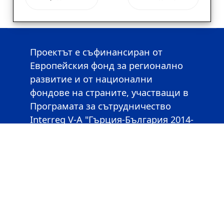
Проектът е съфинансиран от
Европейския фонд за регионално
развитие и от национални
фондове на страните, участващи в
Програмата за сътрудничество
Interreg V-A "Гърция-България 2014-
2020".
Този уебсайт е създаден с
финансовата подкрепа на
Европейския съюз. Съдържанието
на уебсайта е от изключителната
отговорност на Община Суфли и по