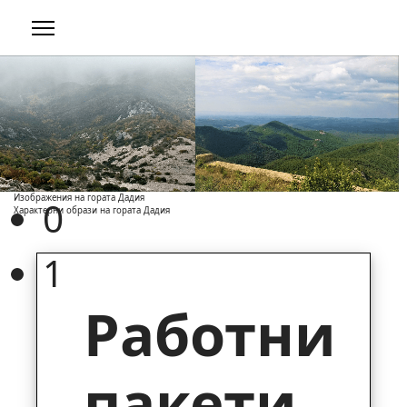
Изображения на гората Дадия
0
Характерни образи на гората Дадия
1
Работни
пакети