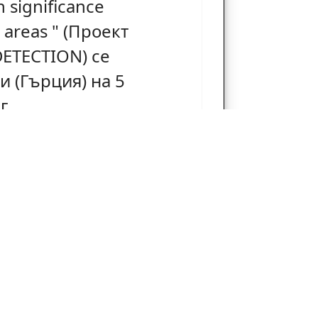
h significance
 areas " (Проект
DETECTION) се
и (Гърция) на 5
г.
Община
Хасково
I
пл. "Общински" №1
BG6300