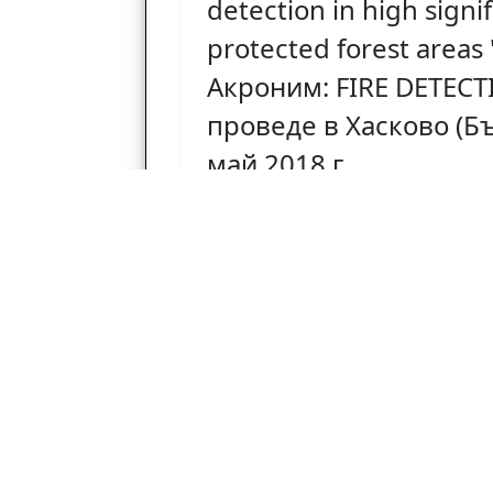
detection in high signi
protected forest areas
Акроним: FIRE DETECT
проведе в Хасково (Бъ
май 2018 г.
Проектът е съфинанси
Европейския фонд за 
развитие и от национ
на страните, участващ