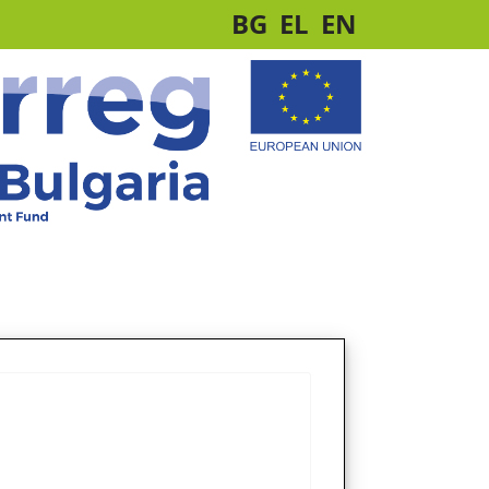
BG
EL
EN