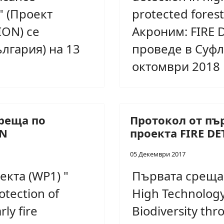
 " (Проект
protected forest
ION) се
Акроним: FIRE 
лгария) на 13
проведе в Суфл
октомври 2018 
среща по
Протокол от пъ
ON
проекта FIRE D
05 Декември 2017
екта (WP1) "
Първата среща 
otection of
High Technology 
ly fire
Biodiversity thr