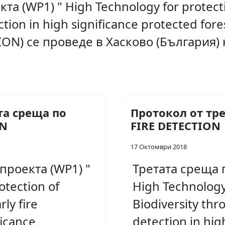
а (WP1) " High Technology for protecti
ction in high significance protected fore
ION) се проведе в Хасково (България)
та среща по
Протокол от тр
ON
FIRE DETECTION
17 Октомври 2018
проекта (WP1) "
Третата среща 
otection of
High Technology 
ly fire
Biodiversity thr
ficance
detection in hig