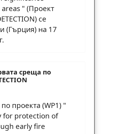
 areas " (Проект
DETECTION) се
и (Гърция) на 17
г.
рвата среща по
ETECTION
по проекта (WP1) "
for protection of
ough early fire