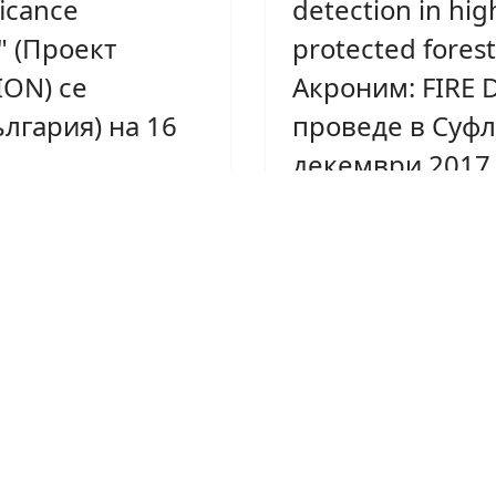
ficance
detection in hig
 " (Проект
protected forest
ION) се
Акроним: FIRE 
лгария) на 16
проведе в Суфл
декември 2017 
Община
ран от
Суфли
регионално
ални фондове
80 Vas. Georgiou I
и в
str,