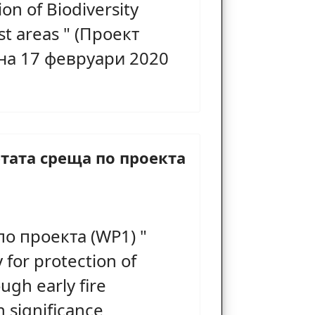
on of Biodiversity
st areas " (Проект
 на 17 февруари 2020
етата среща по проекта
по проекта (WP1) "
for protection of
ough early fire
h significance