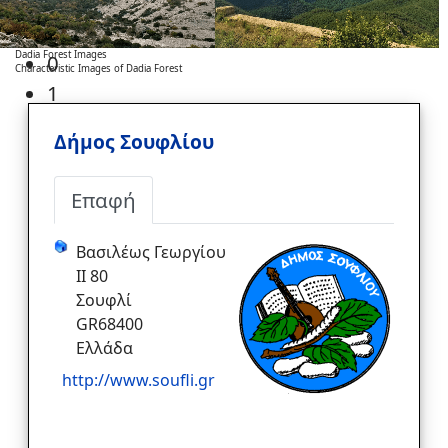
Dadia Forest Images
0
Characteristic Images of Dadia Forest
1
Δήμος Σουφλίου
Επαφή
Βασιλέως Γεωργίου
ΙΙ 80
Σουφλί
GR68400
Ελλάδα
http://www.soufli.gr